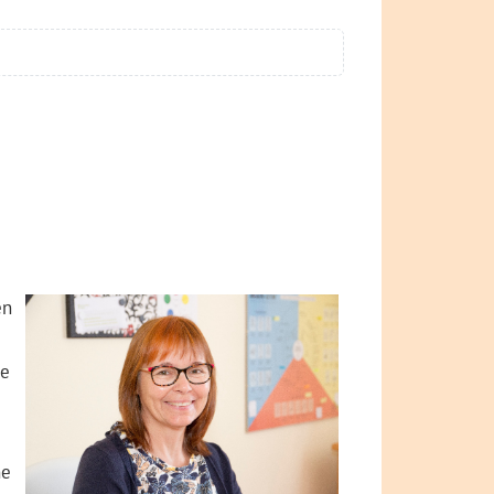
en
de
ne